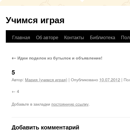
Учимся играя
Перейти
Главная
Об авторе
Контакты
Библиотека
Пол
к
←
Идеи поделок из бутылок и объявление!
содержимому
5
Автор:
Мария (учимся играя)
|
Опубликовано
10.07.2012
|
Пол
4
Добавьте в закладки
постоянную ссылку
.
Добавить комментарий