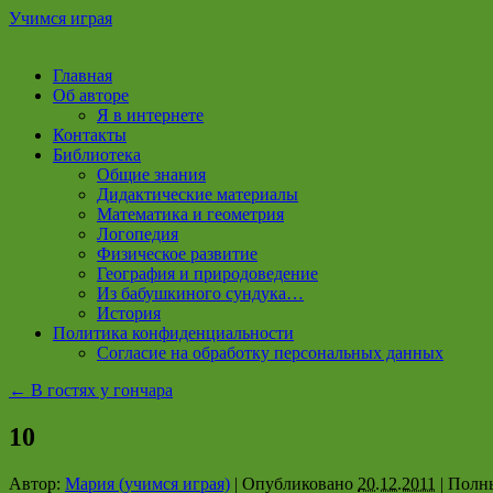
Учимся играя
Перейти
Главная
к
Об авторе
содержимому
Я в интернете
Контакты
Библиотека
Общие знания
Дидактические материалы
Математика и геометрия
Логопедия
Физическое развитие
География и природоведение
Из бабушкиного сундука…
История
Политика конфиденциальности
Согласие на обработку персональных данных
←
В гостях у гончара
10
Автор:
Мария (учимся играя)
|
Опубликовано
20.12.2011
|
Полны