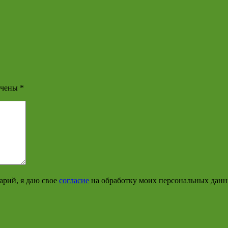
ечены
*
арий, я даю свое
согласие
на обработку моих персональных дан