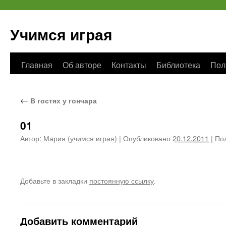
Учимся играя
Перейти
Главная
Об авторе
Контакты
Библиотека
Пол
к
←
В гостях у гончара
содержимому
01
Автор:
Мария (учимся играя)
|
Опубликовано
20.12.2011
|
Пол
Добавьте в закладки
постоянную ссылку
.
Добавить комментарий