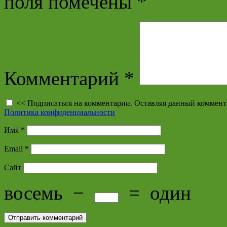
поля помечены
*
Комментарий
*
<< Подписаться на комментарии. Оставляя данный коммент
Политика конфиденциальности
Имя
*
Email
*
Сайт
восемь
−
=
один