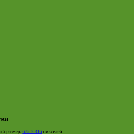
тва
й размер:
672 × 316
пикселей