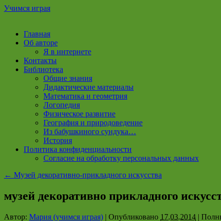
Учимся играя
Перейти
Главная
к
Об авторе
содержимому
Я в интернете
Контакты
Библиотека
Общие знания
Дидактические материалы
Математика и геометрия
Логопедия
Физическое развитие
География и природоведение
Из бабушкиного сундука…
История
Политика конфиденциальности
Согласие на обработку персональных данных
←
Музей декоративно-прикладного искусства
музей декоративно прикладного искусс
Автор:
Мария (учимся играя)
|
Опубликовано
17.03.2014
|
Полны