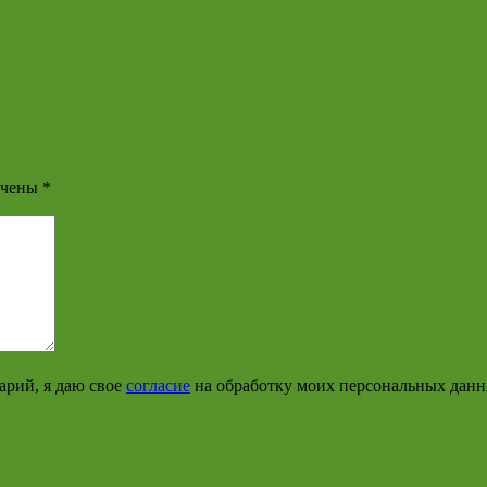
ечены
*
арий, я даю свое
согласие
на обработку моих персональных дан