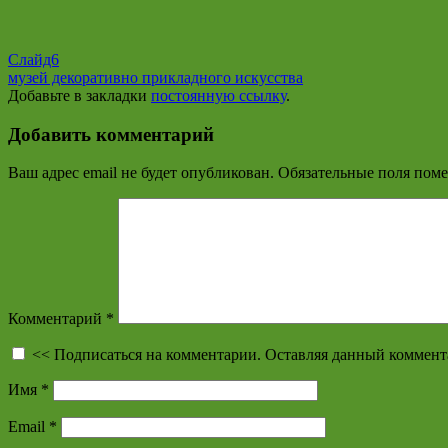
Слайд6
музей декоративно прикладного искусства
Добавьте в закладки
постоянную ссылку
.
Добавить комментарий
Ваш адрес email не будет опубликован.
Обязательные поля пом
Комментарий
*
<< Подписаться на комментарии. Оставляя данный коммент
Имя
*
Email
*