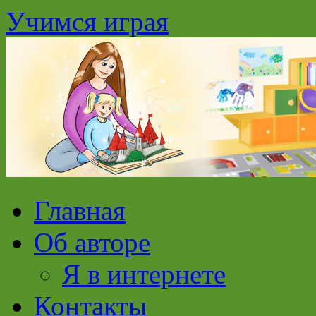
Учимся играя
Перейти
Главная
к
содержимому
Об авторе
Я в интернете
Контакты