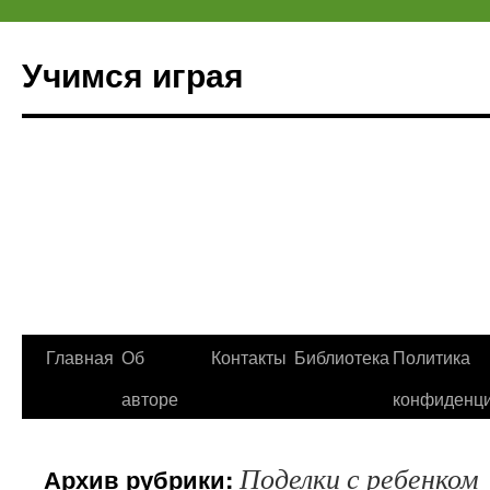
Учимся играя
Перейти
Главная
Об
Контакты
Библиотека
Политика
к
авторе
конфиденци
содержимому
Поделки с ребенком
Архив рубрики: