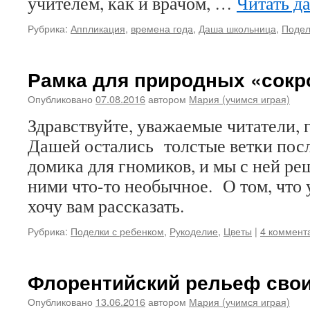
учителем, как и врачом, …
Читать д
Рубрика:
Аппликация
,
времена года
,
Даша школьница
,
Подел
Рамка для природных «сок
Опубликовано
07.08.2016
автором
Мария (учимся играя)
Здравствуйте, уважаемые читатели, г
Дашей остались толстые ветки посл
домика для гномиков, и мы с ней ре
ними что-то необычное. О том, что 
хочу вам рассказать.
Рубрика:
Поделки с ребенком
,
Рукоделие
,
Цветы
|
4 коммент
Флорентийский рельеф сво
Опубликовано
13.06.2016
автором
Мария (учимся играя)