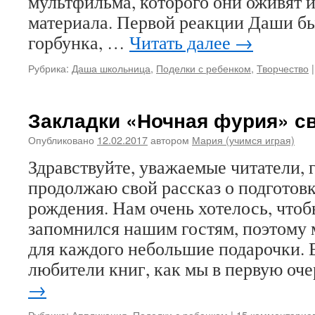
мультфильма, которого они оживят 
материала. Первой реакции Даши бы
горбунка, …
Читать далее
→
Рубрика:
Даша школьница
,
Поделки с ребенком
,
Творчество
|
Закладки «Ночная фурия» с
Опубликовано
12.02.2017
автором
Мария (учимся играя)
Здравствуйте, уважаемые читатели, г
продолжаю свой рассказ о подготов
рождения. Нам очень хотелось, что
запомнился нашим гостям, поэтому 
для каждого небольшие подарочки. 
любители книг, как мы в первую оч
→
Рубрика:
Аппликация
,
Поделки с ребенком
|
15 комментарие